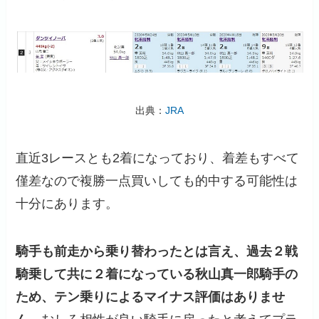
出典：
JRA
直近3レースとも2着になっており、着差もすべて
僅差なので複勝一点買いしても的中する可能性は
十分にあります。
騎手も前走から乗り替わったとは言え、過去２戦
騎乗して共に２着になっている秋山真一郎騎手の
ため、テン乗りによるマイナス評価はありませ