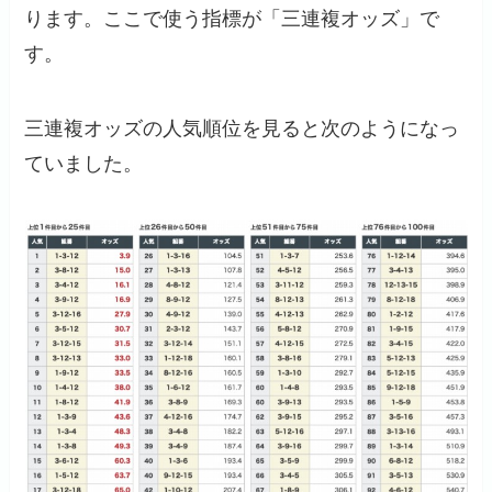
ります。ここで使う指標が「三連複オッズ」で
す。
三連複オッズの人気順位を見ると次のようになっ
ていました。