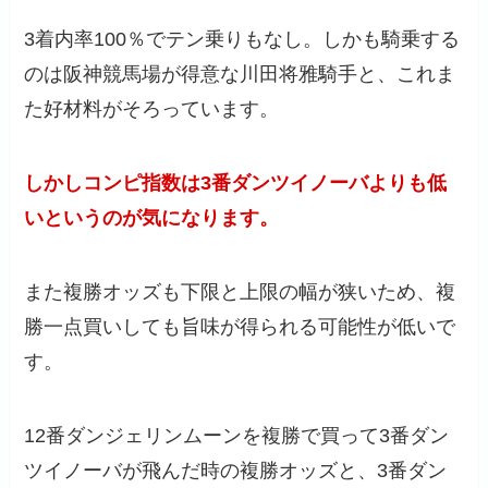
3着内率100％でテン乗りもなし。しかも騎乗する
のは阪神競馬場が得意な川田将雅騎手と、これま
た好材料がそろっています。
しかしコンピ指数は3番ダンツイノーバよりも低
いというのが気になります。
また複勝オッズも下限と上限の幅が狭いため、複
勝一点買いしても旨味が得られる可能性が低いで
す。
12番ダンジェリンムーンを複勝で買って3番ダン
ツイノーバが飛んだ時の複勝オッズと、3番ダン