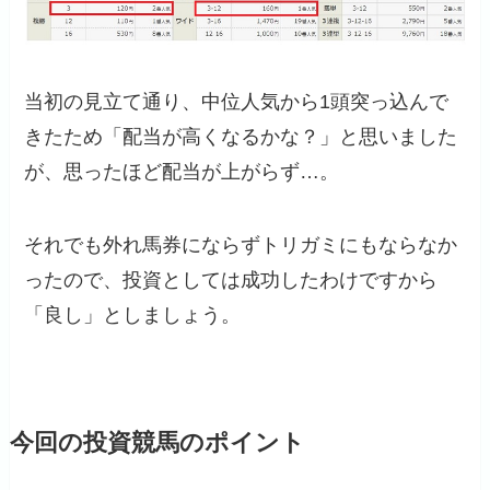
当初の見立て通り、中位人気から1頭突っ込んで
きたため「配当が高くなるかな？」と思いました
が、思ったほど配当が上がらず…。
それでも外れ馬券にならずトリガミにもならなか
ったので、投資としては成功したわけですから
「良し」としましょう。
今回の投資競馬のポイント