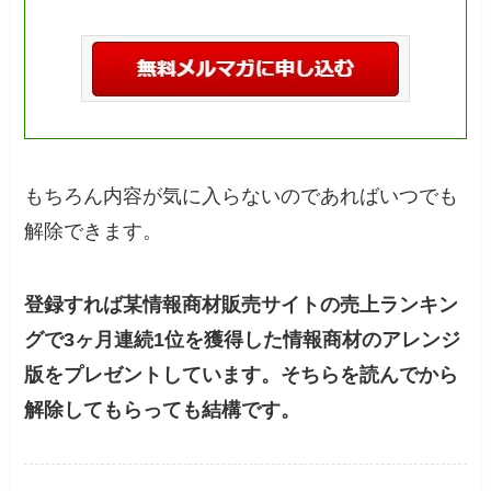
もちろん内容が気に入らないのであればいつでも
解除できます。
登録すれば某情報商材販売サイトの売上ランキン
グで3ヶ月連続1位を獲得した情報商材のアレンジ
版をプレゼントしています。そちらを読んでから
解除してもらっても結構です。