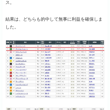
ス。
結果は、どちらも的中して無事に利益を確保しま
した。