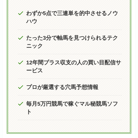
わずか5点で三連単を的中させるノウ
ハウ
たった3分で軸馬を見つけられるテク
ニック
12年間プラス収支の人の買い目配信サ
ービス
プロが厳選する穴馬予想情報
毎月5万円競馬で稼ぐマル秘競馬ソフ
ト