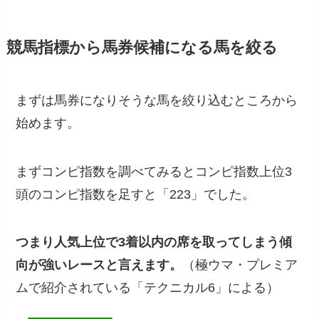
競馬指標から馬券候補になる馬を絞る
まずは馬券になりそうな馬を絞り込むところから
始めます。
まずコンピ指数を調べてみるとコンピ指数上位3
頭のコンピ指数を足すと「223」でした。
つまり人気上位で3着以内の席を取ってしまう傾
向が強いレースと言えます。
（極ウマ・プレミア
ムで紹介されている「テクニカル6」による）