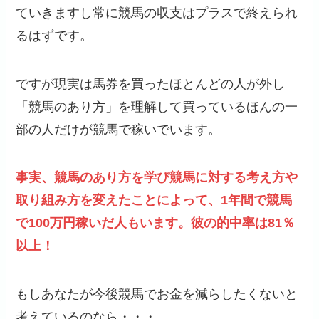
ていきますし常に競馬の収支はプラスで終えられ
るはずです。
ですが現実は馬券を買ったほとんどの人が外し
「競馬のあり方」を理解して買っているほんの一
部の人だけが競馬で稼いでいます。
事実、競馬のあり方を学び競馬に対する考え方や
取り組み方を変えたことによって、1年間で競馬
で100万円稼いだ人もいます。彼の的中率は81％
以上！
もしあなたが今後競馬でお金を減らしたくないと
考えているのなら・・・