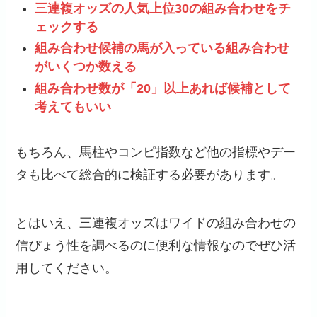
三連複オッズの人気上位30の組み合わせをチ
ェックする
組み合わせ候補の馬が入っている組み合わせ
がいくつか数える
組み合わせ数が「20」以上あれば候補として
考えてもいい
もちろん、馬柱やコンピ指数など他の指標やデー
タも比べて総合的に検証する必要があります。
とはいえ、三連複オッズはワイドの組み合わせの
信ぴょう性を調べるのに便利な情報なのでぜひ活
用してください。