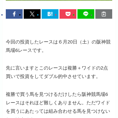
今回の投資したレースは６月20日（土）の阪神競
馬場6レースです。
先に言いますとこのレースは複勝＋ワイドの2点
買いで投資をしてダブル的中させています。
複勝で買う馬を見つけるだけしたら阪神競馬場6
レースはそれほど難しくありません。ただワイド
を買うにあたっては組み合わせる馬を見つけない