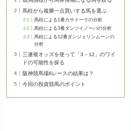
馬柱から複勝一点買いする馬を選ぶ
馬柱による1番カサドーラの分析
馬柱による3番ダンツイノーバの分析
馬柱による12番ダンジェリンムーンの
分析
三連複オッズを使って「3－12」のワイ
ドの可能性を探る
阪神競馬場6レースの結果は？
今回の投資競馬のポイント