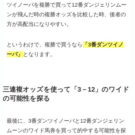
ツイノーバを複勝で買って12番ダンジェリンムー
ンが飛んだ時の複勝オッズを比較した時、後者の
方が高配当になりやすい。
というわけで、複勝で買うなら
「3番ダンツイノ
ーバ」
となります。
三連複オッズを使って「3－12」のワイド
の可能性を探る
最後に、3番ダンツイノーバと12番ダンジェリン
ムーンのワイド馬券を買って的中する可能性を探