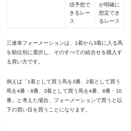
頭予想で
が明確に
きるレー
想定でき
ス
るレース
三連単フォーメーションは、1着から3着に入る馬
を順位別に選択し、そのすべての組合せを購入す
る買い方です。
例えば「1着として買う馬を3番、2着として買う
馬を4番・8番、3着として買う馬を4番、8番・10
番」と考えた場合、フォーメーションで買うと以
下の買い目を買うことになります。