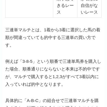
きるレー
自信がな
ス
いレース
三連単マルチとは、1着から3着に選択した馬の着
順が間違っていても的中する三連単の買い方で
す。
例えば「3-8-5」という順番で三連単馬券を購入し
た場合、順番通りにならないと本来は不的中です
が、マルチで購入すると1,2,3がすべて3着以内に
入っていれば的中となります。
具体的に「A-B-C」の組合せで三連単マルチを購