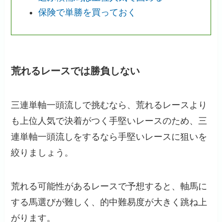
保険で単勝を買っておく
荒れるレースでは勝負しない
三連単軸一頭流しで挑むなら、荒れるレースより
も上位人気で決着がつく手堅いレースのため、三
連単軸一頭流しをするなら手堅いレースに狙いを
絞りましょう。
荒れる可能性があるレースで予想すると、軸馬に
する馬選びが難しく、的中難易度が大きく跳ね上
がります。