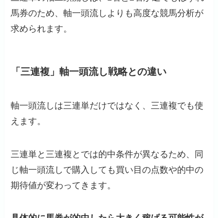
馬券のため、軸一頭流しよりも高度な競馬分析が
求められます。
「三連複」軸一頭流し戦略との違い
軸一頭流しは三連単だけではなく、三連複でも使
えます。
三連単と三連複とでは的中条件が異なるため、同
じ軸一頭流しで購入しても買い目の点数や的中の
期待値が変わってきます。