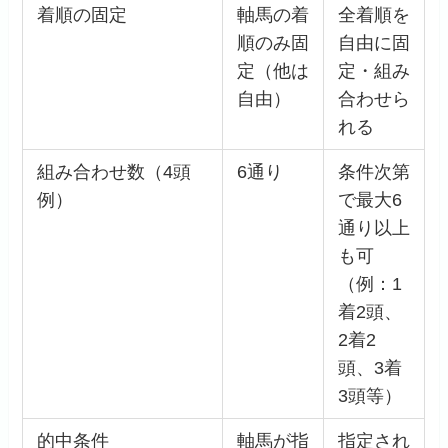
着順の固定
軸馬の着
全着順を
順のみ固
自由に固
定（他は
定・組み
自由）
合わせら
れる
組み合わせ数（4頭
6通り
条件次第
例）
で最大6
通り以上
も可
（例：1
着2頭、
2着2
頭、3着
3頭等）
的中条件
軸馬が指
指定され