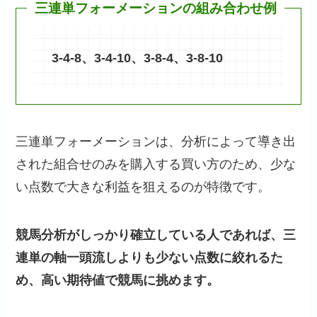
三連単フォーメーションの組み合わせ例
3-4-8、3-4-10、3-8-4、3-8-10
三連単フォーメーションは、分析によって導き出
された組合せのみを購入する買い方のため、少な
い点数で大きな利益を狙えるのが特徴です。
競馬分析がしっかり確立している人であれば、三
連単の軸一頭流しよりも少ない点数に絞れるた
め、高い期待値で競馬に挑めます。