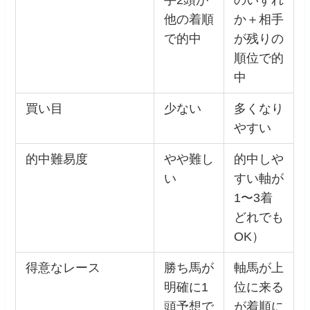
他の着順
か＋相手
で的中
が残りの
順位で的
中
買い目
少ない
多くなり
やすい
的中難易度
やや難し
的中しや
い
すい軸が
1〜3着
どれでも
OK）
得意なレース
勝ち馬が
軸馬が上
明確に1
位に来る
頭予想で
が着順に