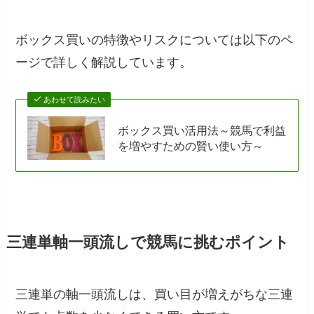
ボックス買いの特徴やリスクについては以下のペ
ージで詳しく解説しています。
あわせて読みたい
ボックス買い活用法～競馬で利益
を増やすための賢い使い方～
三連単軸一頭流しで競馬に挑むポイント
三連単の軸一頭流しは、買い目が増えがちな三連