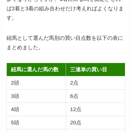
ば2着と3着の組み合わせだけ考えればよくなりま
す。
紐馬として選んだ馬別の買い目点数を以下の表に
まとめました。
紐馬に選んだ馬の数
三連単の買い目
2頭
2点
3頭
6点
4頭
12点
5頭
20点