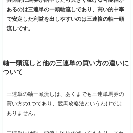
具体的に馬券が的中したら大きく稼げる可能性が
あるのは三連単の一頭軸流しであり、高い的中率
で安定した利益を出しやすいのは三連複の軸一頭
流しです。
軸一頭流しと他の三連単の買い方の違いに
ついて
三連単の軸一頭流しは、あくまでも三連単馬券の
買い方の1つであり、競馬攻略法というわけでは
ありません。