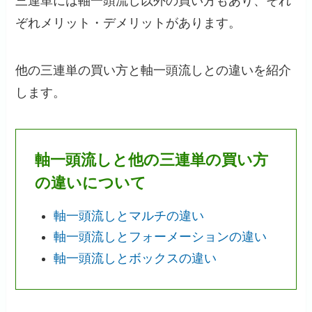
三連単には軸一頭流し以外の買い方もあり、それ
ぞれメリット・デメリットがあります。
他の三連単の買い方と軸一頭流しとの違いを紹介
します。
軸一頭流しと他の三連単の買い方
の違いについて
軸一頭流しとマルチの違い
軸一頭流しとフォーメーションの違い
軸一頭流しとボックスの違い