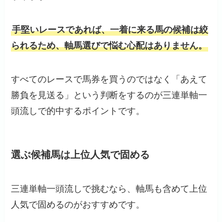
手堅いレースであれば、一着に来る馬の候補は絞
られるため、軸馬選びで悩む心配はありません。
すべてのレースで馬券を買うのではなく「あえて
勝負を見送る」という判断をするのが三連単軸一
頭流しで的中するポイントです。
選ぶ候補馬は上位人気で固める
三連単軸一頭流しで挑むなら、軸馬も含めて上位
人気で固めるのがおすすめです。