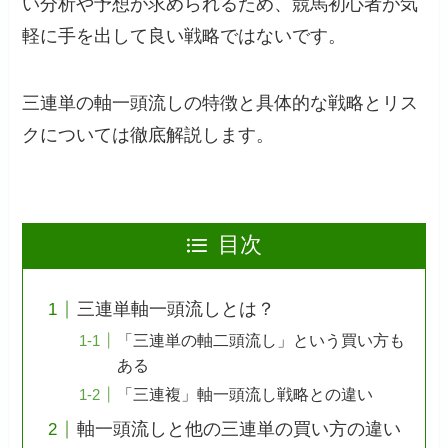
い分析や予想が求められるため、競馬初心者が気
軽に手を出して良い戦略ではないです。
三連単の軸一頭流しの特徴と具体的な戦略とリス
クについては徹底解説します。
目次
三連単軸一頭流しとは？
「三連単の軸二頭流し」という買い方も
ある
「三連複」軸一頭流し戦略との違い
軸一頭流しと他の三連単の買い方の違い