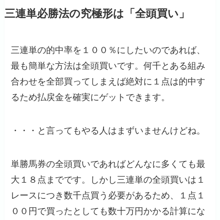
三連単必勝法の究極形は「全頭買い」
三連単の的中率を１００％にしたいのであれば、
最も簡単な方法は全頭買いです。何千とある組み
合わせを全部買ってしまえば絶対に１点は的中す
るため払戻金を確実にゲットできます。
・・・と言ってもやる人はまずいませんけどね。
単勝馬券の全頭買いであればどんなに多くても最
大１８点までです。しかし三連単の全頭買いは１
レースにつき数千点買う必要があるため、１点１
００円で買ったとしても数十万円かかる計算にな