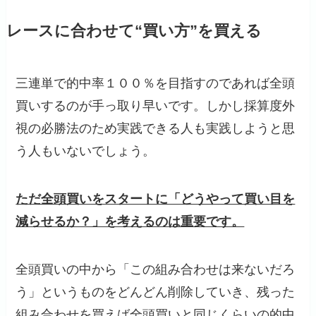
レースに合わせて“買い方”を買える
三連単で的中率１００％を目指すのであれば全頭
買いするのが手っ取り早いです。しかし採算度外
視の必勝法のため実践できる人も実践しようと思
う人もいないでしょう。
ただ全頭買いをスタートに「どうやって買い目を
減らせるか？」を考えるのは重要です。
全頭買いの中から「この組み合わせは来ないだろ
う」というものをどんどん削除していき、残った
組み合わせを買えば全頭買いと同じくらいの的中