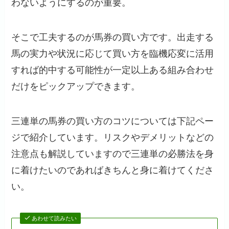
わないようにするのが重要。
そこで工夫するのが馬券の買い方です。出走する
馬の実力や状況に応じて買い方を臨機応変に活用
すれば的中する可能性が一定以上ある組み合わせ
だけをピックアップできます。
三連単の馬券の買い方のコツについては下記ペー
ジで紹介しています。リスクやデメリットなどの
注意点も解説していますので三連単の必勝法を身
に着けたいのであればきちんと身に着けてくださ
い。
あわせて読みたい