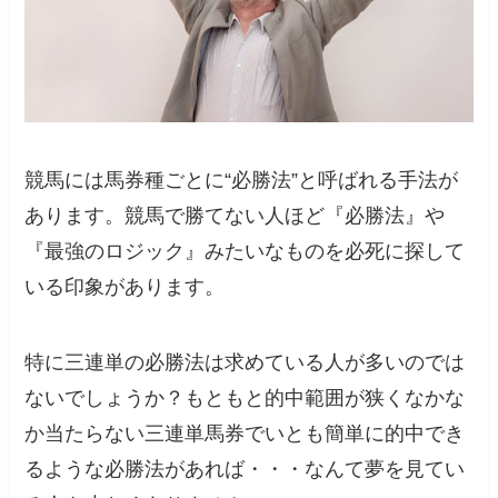
競馬には馬券種ごとに“必勝法”と呼ばれる手法が
あります。競馬で勝てない人ほど『必勝法』や
『最強のロジック』みたいなものを必死に探して
いる印象があります。
特に三連単の必勝法は求めている人が多いのでは
ないでしょうか？もともと的中範囲が狭くなかな
か当たらない三連単馬券でいとも簡単に的中でき
るような必勝法があれば・・・なんて夢を見てい