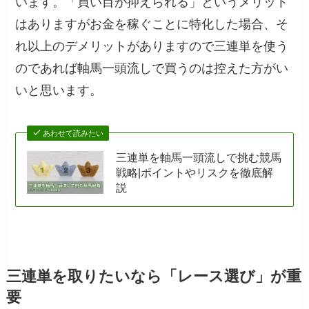
います。「買い目が抑えられる」というメリット
はありますがお金を稼ぐことに特化した場合、そ
れ以上のデメリットがありますので三連単を使う
のであれば軸馬一頭流しで買うのは控えた方がい
いと思います。
あわせて読みたい
三連単を軸馬一頭流しで挑む競馬
戦略|ポイントやリスクを徹底解
説
三連単を取りたいなら「レース選び」が重
要