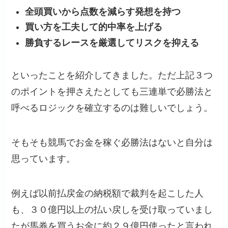
全頭買いから点数を減らす発想を持つ
買い方を工夫して的中率を上げる
勝負するレースを厳選してリスクを抑える
といったことを紹介してきました。ただ上記３つ
のポイントを押さえたとしても三連単で必勝法と
呼べるロジックを確立するのは難しいでしょう。
そもそも競馬でお金を稼ぐ必勝法はないと自分は
思っています。
例えば以前払戻金の納税額で裁判を起こした人
も、３０億円以上の払い戻しを受け取っていまし
たが馬券を買うお金に約２９億円使ったと言われ