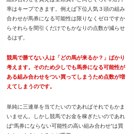
率はキープできます。例えば下位人気３頭の組み
合わせが馬券になる可能性は限りなくゼロですか
らそれらを間引くだけでもかなりの点数が減らせ
るはず。
競馬で勝てない人は「どの馬が来るか？」ばかり
考えます。そのため少しでも馬券になる可能性が
ある組み合わせをつい買ってしまうため点数が増
えてしまうのです。
単純に三連単を当てたいのであればそれでもかま
いません。しかし競馬でお金を稼ぎたいのであれ
ば“馬券にならない可能性の高い組み合わせ”は買