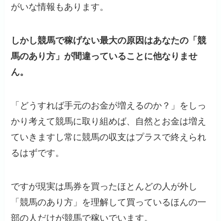
がいな情報もあります。
しかし競馬で稼げない最大の原因はあなたの「競
馬のあり方」が間違っていることに他なりませ
ん。
「どうすれば手元のお金が増えるのか？」をしっ
かり考えて競馬に取り組めば、自然とお金は増え
ていきますし常に競馬の収支はプラスで終えられ
るはずです。
ですが現実は馬券を買ったほとんどの人が外し
「競馬のあり方」を理解して買っているほんの一
部の人だけが競馬で稼いでいます。