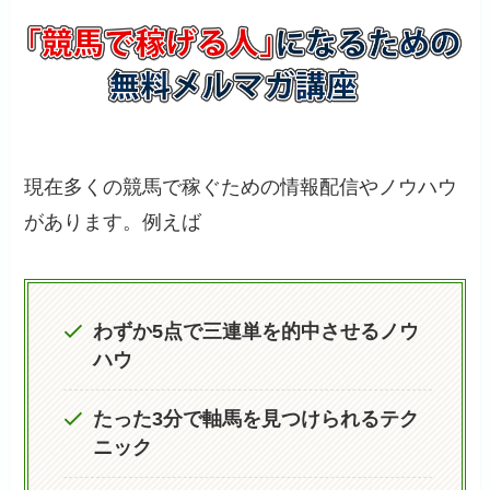
現在多くの競馬で稼ぐための情報配信やノウハウ
があります。例えば
わずか5点で三連単を的中させるノウ
ハウ
たった3分で軸馬を見つけられるテク
ニック