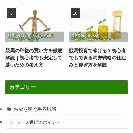
競馬の単複の買い方を徹底
競馬投資で稼げる？初心者
解説｜初心者でも安定して
でもできる馬券戦略の仕組
勝つための考え方
みと稼ぎ方を解説
カテゴリー
お金を稼ぐ馬券戦略
レース選択のポイント