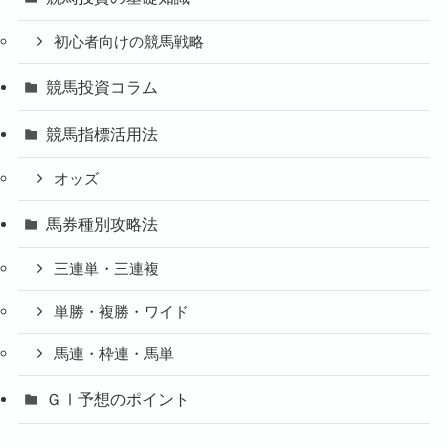
初心者向けの競馬戦略
競馬投資コラム
競馬指標活用法
オッズ
馬券種別攻略法
三連単・三連複
単勝・複勝・ワイド
馬連・枠連・馬単
ＧⅠ予想のポイント