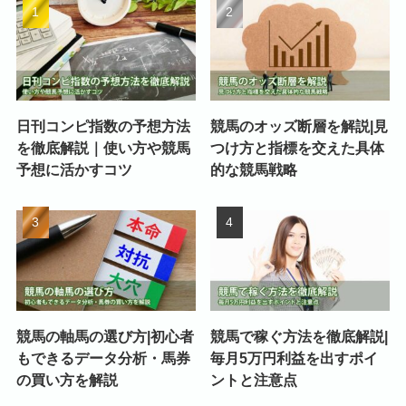
日刊コンピ指数の予想方法
競馬のオッズ断層を解説|見
を徹底解説｜使い方や競馬
つけ方と指標を交えた具体
予想に活かすコツ
的な競馬戦略
競馬の軸馬の選び方|初心者
競馬で稼ぐ方法を徹底解説|
もできるデータ分析・馬券
毎月5万円利益を出すポイ
の買い方を解説
ントと注意点