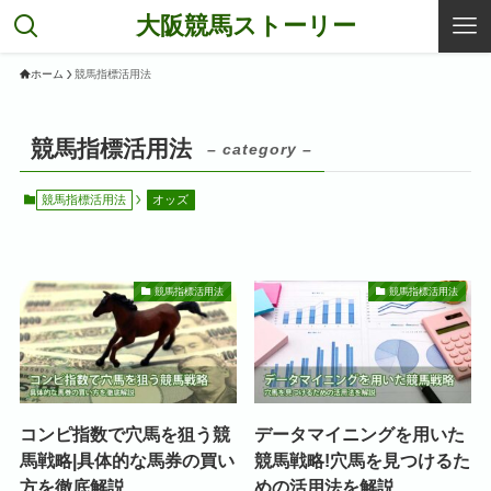
大阪競馬ストーリー
ホーム
競馬指標活用法
競馬指標活用法
– category –
競馬指標活用法
オッズ
競馬指標活用法
競馬指標活用法
コンピ指数で穴馬を狙う競
データマイニングを用いた
馬戦略|具体的な馬券の買い
競馬戦略!穴馬を見つけるた
方を徹底解説
めの活用法を解説