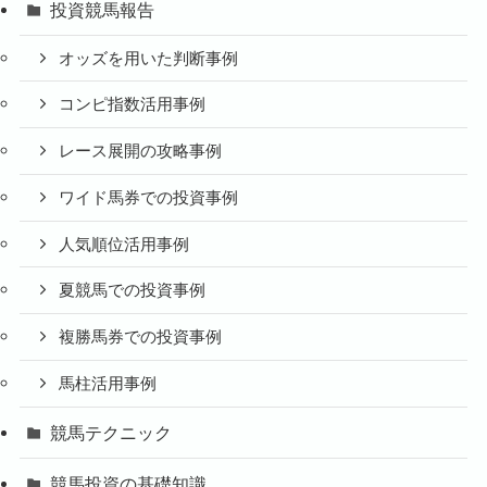
投資競馬報告
オッズを用いた判断事例
コンピ指数活用事例
レース展開の攻略事例
ワイド馬券での投資事例
人気順位活用事例
夏競馬での投資事例
複勝馬券での投資事例
馬柱活用事例
競馬テクニック
競馬投資の基礎知識