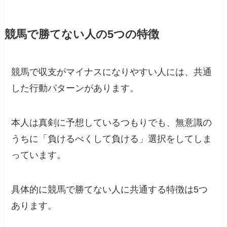
競馬で勝てない人の5つの特徴
競馬で収支がマイナスになりやすい人には、共通
した行動パターンがあります。
本人は真剣に予想しているつもりでも、無意識の
うちに「負けるべくして負ける」選択をしてしま
っています。
具体的に競馬で勝てない人に共通する特徴は5つ
あります。