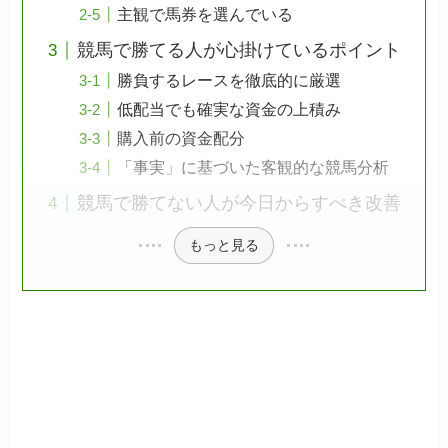
主観で馬券を選んでいる
競馬で勝てる人が心掛けているポイント
勝負するレースを徹底的に厳選
低配当でも確実な資金の上積み
購入前の資金配分
「事実」に基づいた客観的な競馬分析
競馬で勝てない人が今日からすべき改善
もっと見る