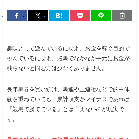
趣味として遊んでいるにせよ、お金を稼ぐ目的で
挑んでいるにせよ、競馬でなかなか手元にお金が
残らないと悩む方は少なくありません。
長年馬券を買い続け、馬連や三連複などで的中体
験を重ねていても、累計収支がマイナスであれば
「競馬で勝てている」とは言えないのが現実で
す。