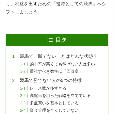
し、利益を出すための「投資としての競馬」へシ
フトしましょう。
目次
競馬で「勝てない」とはどんな状態？
的中率が高くても稼げない人は多い
重視すべき数字は「回収率」
競馬で勝てない人の5つの特徴
レース数が多すぎる
高配当を狙った戦略を立てている
多点買いを基本としている
資金管理を全くしていない