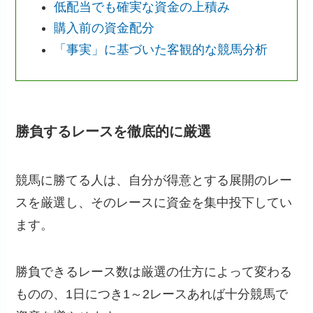
低配当でも確実な資金の上積み
購入前の資金配分
「事実」に基づいた客観的な競馬分析
勝負するレースを徹底的に厳選
競馬に勝てる人は、自分が得意とする展開のレー
スを厳選し、そのレースに資金を集中投下してい
ます。
勝負できるレース数は厳選の仕方によって変わる
ものの、1日につき1～2レースあれば十分競馬で