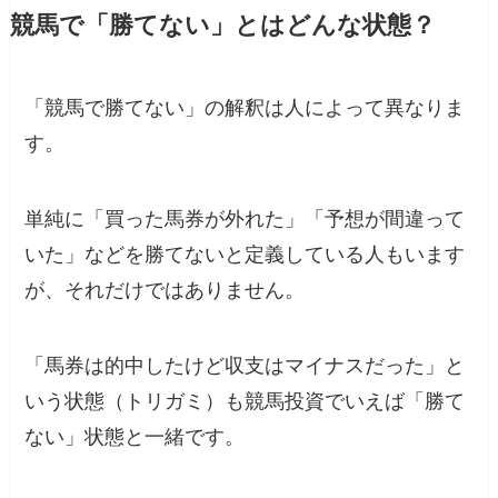
競馬で「勝てない」とはどんな状態？
「競馬で勝てない」の解釈は人によって異なりま
す。
単純に「買った馬券が外れた」「予想が間違って
いた」などを勝てないと定義している人もいます
が、それだけではありません。
「馬券は的中したけど収支はマイナスだった」と
いう状態（トリガミ）も競馬投資でいえば「勝て
ない」状態と一緒です。