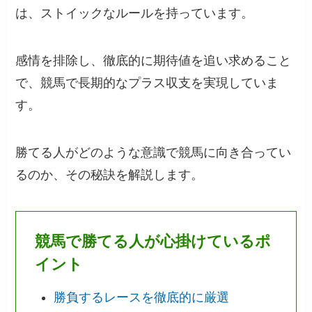
は、ストイックなルールを持っています。
感情を排除し、徹底的に期待値を追い求めること
で、競馬で長期的なプラス収支を実現していま
す。
勝てる人がどのような意識で競馬に向き合ってい
るのか、その秘訣を解説します。
競馬で勝てる人が心掛けているポ
イント
勝負するレースを徹底的に厳選