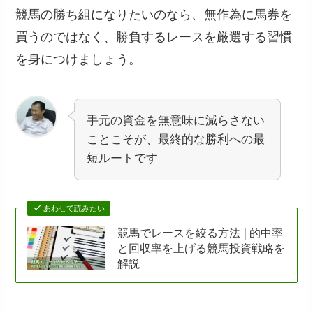
競馬の勝ち組になりたいのなら、無作為に馬券を
買うのではなく、勝負するレースを厳選する習慣
を身につけましょう。
手元の資金を無意味に減らさない
ことこそが、最終的な勝利への最
短ルートです
あわせて読みたい
競馬でレースを絞る方法❘的中率
と回収率を上げる競馬投資戦略を
解説