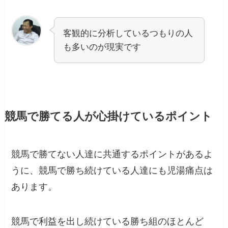
客観的に分析しているつもりの人
も多いのが現実です
競馬で勝てる人が心掛けているポイント
競馬で勝てない人達に共通するポイントがあるよ
うに、競馬で勝ち続けている人達にも児湯痛点は
あります。
競馬で利益を出し続けている勝ち組のほとんど