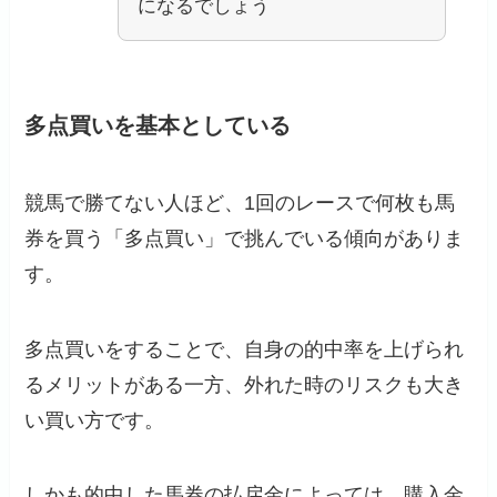
になるでしょう
多点買いを基本としている
競馬で勝てない人ほど、1回のレースで何枚も馬
券を買う「多点買い」で挑んでいる傾向がありま
す。
多点買いをすることで、自身の的中率を上げられ
るメリットがある一方、外れた時のリスクも大き
い買い方です。
しかも的中した馬券の払戻金によっては、購入金