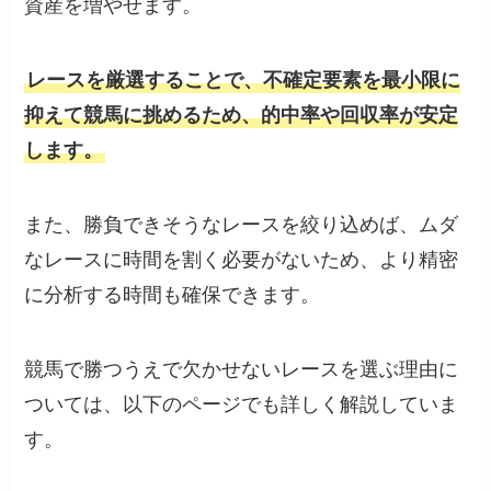
資産を増やせます。
レースを厳選することで、不確定要素を最小限に
抑えて競馬に挑めるため、的中率や回収率が安定
します。
また、勝負できそうなレースを絞り込めば、ムダ
なレースに時間を割く必要がないため、より精密
に分析する時間も確保できます。
競馬で勝つうえで欠かせないレースを選ぶ理由に
ついては、以下のページでも詳しく解説していま
す。