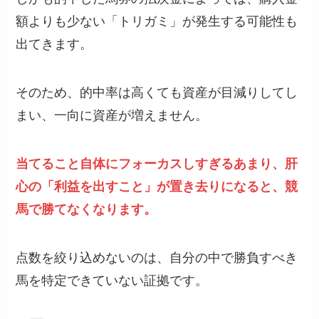
額よりも少ない「トリガミ」が発生する可能性も
出てきます。
そのため、的中率は高くても資産が目減りしてし
まい、一向に資産が増えません。
当てること自体にフォーカスしすぎるあまり、肝
心の「利益を出すこと」が置き去りになると、競
馬で勝てなくなります。
点数を絞り込めないのは、自分の中で勝負すべき
馬を特定できていない証拠です。