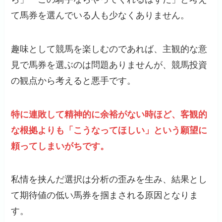
て馬券を選んでいる人も少なくありません。
趣味として競馬を楽しむのであれば、主観的な意
見で馬券を選ぶのは問題ありませんが、競馬投資
の観点から考えると悪手です。
特に連敗して精神的に余裕がない時ほど、客観的
な根拠よりも「こうなってほしい」という願望に
頼ってしまいがちです。
私情を挟んだ選択は分析の歪みを生み、結果とし
て期待値の低い馬券を掴まされる原因となりま
す。