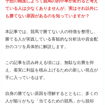
予想の精度によって競馬の的中率が変わると考え
ている人は少なくありませんが、実はそれ以外に
も勝てない原因があるのを知っていますか？
本記事では、競馬で勝てない人の特徴を整理し、
勝てる人が実践している客観的な分析法や資金配
分のコツを具体的に解説します。
この記事を読み終える頃には、無駄な出費を抑
え、着実に利益を積み上げるための新しい視点が
手に入っているはず。
自身の勝てない原因を理解するとともに、多くの
人が陥りがちな「当てるための競馬」から脱却