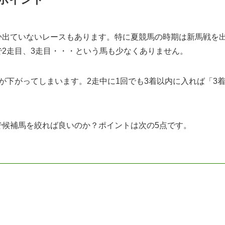
か出ていないレースもあります。特に夏競馬の時期は新馬戦を
2走目、3走目・・・という馬も少なくありません。
が下がってしまいます。2走中に1回でも3着以内に入れば「3
で候補馬を絞れば良いのか？ポイントは次の5点です。