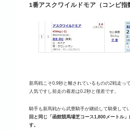
1番アスクワイルドモア（コンピ指数
新馬戦こそ0.9秒と離されているものの2戦走っ
人気ですし前走の着差は0.2秒と僅差です。
騎手も新馬戦から武豊騎手が継続して騎乗して
回と同じ「函館競馬場芝コース1,800メート
す。