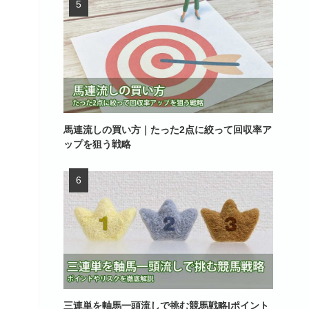
馬連流しの買い方｜たった2点に絞って回収率ア
ップを狙う戦略
三連単を軸馬一頭流しで挑む競馬戦略|ポイント