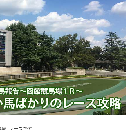
馬場1レースです。