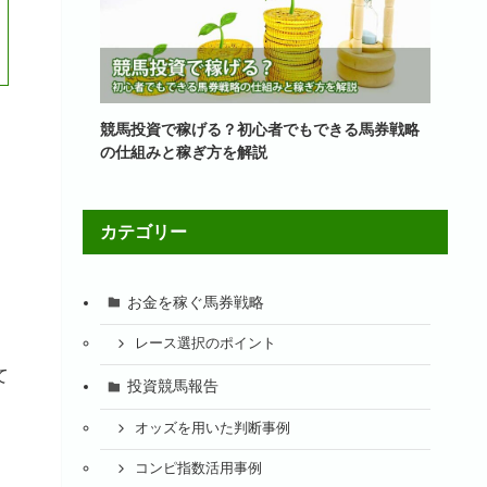
競馬投資で稼げる？初心者でもできる馬券戦略
の仕組みと稼ぎ方を解説
カテゴリー
お金を稼ぐ馬券戦略
レース選択のポイント
て
投資競馬報告
オッズを用いた判断事例
コンピ指数活用事例