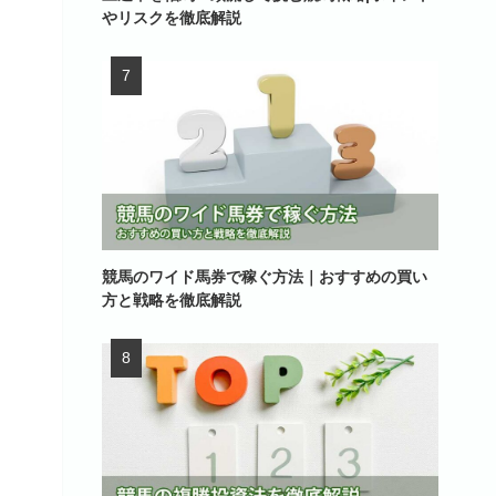
やリスクを徹底解説
競馬のワイド馬券で稼ぐ方法｜おすすめの買い
方と戦略を徹底解説