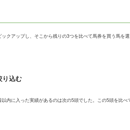
ピックアップし、そこから残りの3つを比べて馬券を買う馬を選
絞り込む
着以内に入った実績があるのは次の5頭でした。この5頭を比べ