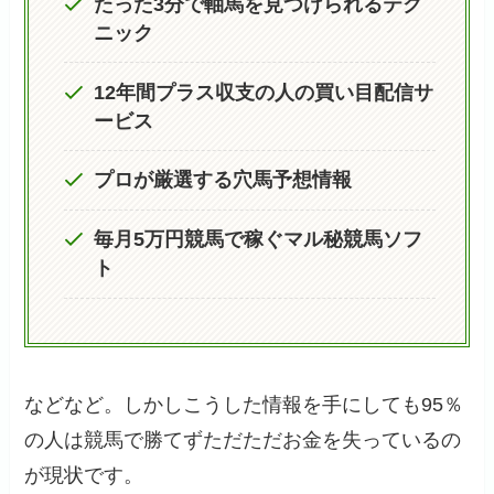
たった3分で軸馬を見つけられるテク
ニック
12年間プラス収支の人の買い目配信サ
ービス
プロが厳選する穴馬予想情報
毎月5万円競馬で稼ぐマル秘競馬ソフ
ト
などなど。しかしこうした情報を手にしても95％
の人は競馬で勝てずただただお金を失っているの
が現状です。