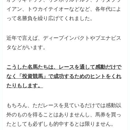
イアン、トウカイテイオーなどなど、各年代によ
って名勝負を繰り広げてくれました。
近年で言えば、ディープインパクトやブエナビス
タなどがいます。
こうした名馬たちは、レースを通して感動だけで
なく「投資競馬」で成功するためのヒントをくれ
たりもします。
もちろん、ただレースを見ているだけでは感動以
外のものを得ることはありませんし、馬券を買っ
たとしても必ずしも的中するとは限りません。