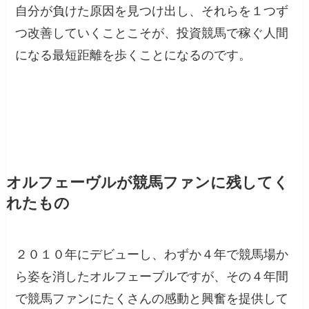
自分が負けた原因を見つけ出し、それらを１つず
つ改善していくことこそが、投資競馬で稼ぐ人間
になる最短距離を歩くことになるのです。
オルフェーヴルが競馬ファンに残してく
れたもの
２０１０年にデビューし、わずか４年で競馬場か
ら姿を消したオルフェーブルですが、その４年間
で競馬ファンにたくさんの感動と興奮を提供して