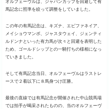
オルフェーヴルは、ジャパンカップを回避して有
馬記念に照準を絞って調整をしていました。
この年の有馬記念は、キズナ、エピファネイア、
メイショウマンボ、ジャスタウェイ、ジェンティ
ルドンナといった有力馬が次々と回避を表明した
ため、ゴールドシップとの一騎打ちの様相になっ
ていきました。
そして有馬記念当日、オルフェーヴルはラストレ
ースで２着以下に８馬身つけ圧勝。
最後の直線では有馬記念が開催された中山競馬場
では拍手が喝采されたものの、当のオルフェーヴ