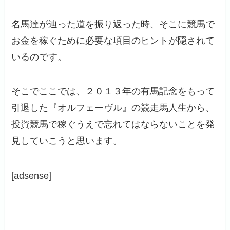
名馬達が辿った道を振り返った時、そこに競馬で
お金を稼ぐために必要な項目のヒントが隠されて
いるのです。
そこでここでは、２０１３年の有馬記念をもって
引退した『オルフェーヴル』の競走馬人生から、
投資競馬で稼ぐうえで忘れてはならないことを発
見していこうと思います。
[adsense]