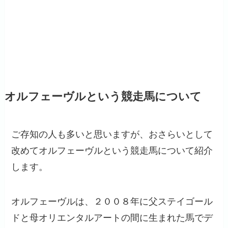
オルフェーヴルという競走馬について
ご存知の人も多いと思いますが、おさらいとして
改めてオルフェーヴルという競走馬について紹介
します。
オルフェーヴルは、２００８年に父ステイゴール
ドと母オリエンタルアートの間に生まれた馬でデ