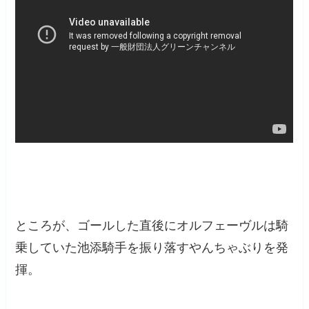
ところが、ゴールした直後にオルフェーヴルは騎
乗していた池添騎手を振り落すやんちゃぶりを発
揮。