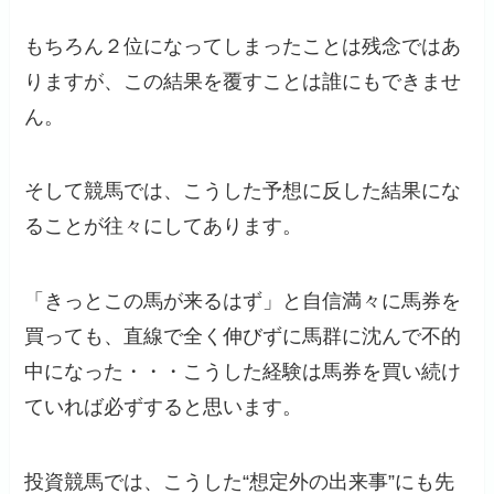
もちろん２位になってしまったことは残念ではあ
りますが、この結果を覆すことは誰にもできませ
ん。
そして競馬では、こうした予想に反した結果にな
ることが往々にしてあります。
「きっとこの馬が来るはず」と自信満々に馬券を
買っても、直線で全く伸びずに馬群に沈んで不的
中になった・・・こうした経験は馬券を買い続け
ていれば必ずすると思います。
投資競馬では、こうした“想定外の出来事”にも先