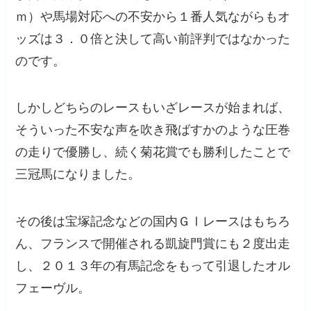
ｍ）や馬場対応への不安から１番人気ながらもオ
ッズは３．０倍と決して高い前評判ではなかった
のです。
しかしどちらのレースもいざレースが始まれば、
そういった不安な声を吹き飛ばすかのような圧巻
の走りで優勝し、続く菊花賞でも勝利したことで
三冠馬になりました。
その後は宝塚記念などの国内ＧⅠレースはもちろ
ん、フランスで開催される凱旋門賞にも２度出走
し、２０１３年の有馬記念をもって引退したオル
フェーヴル。