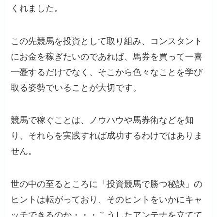
くれました。
この先競馬を投資として取り組み、コンスタント
にお金を稼ぎたいのであれば、馬券を買って一喜
一憂するだけでなく、そこから色々なことを学び
取る姿勢でいることが大切です。
競馬で稼ぐことは、ノウハウや馬券術などを知
り、それらを実践すれば成功するわけではありま
せん。
世の中の至るところに「投資競馬で勝つ秘訣」の
ヒントは転がっており、そのヒントをいかにキャ
ッチできるのか・・・こうしたアンテナを立てて