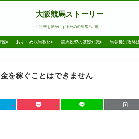
大阪競馬ストーリー
～将来を豊かにするための競馬活用術～
講座
おすすめ競馬教材
競馬投資の基礎知識
馬券種別攻略
お金を稼ぐことはできません
。