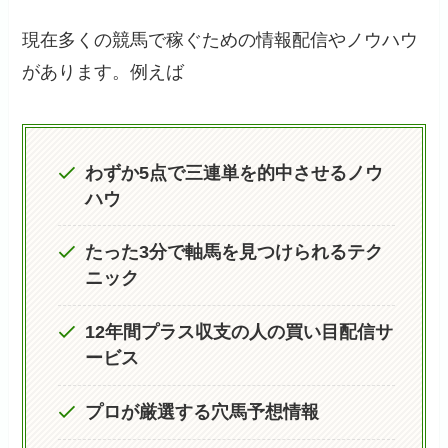
現在多くの競馬で稼ぐための情報配信やノウハウ
があります。例えば
わずか5点で三連単を的中させるノウ
ハウ
たった3分で軸馬を見つけられるテク
ニック
12年間プラス収支の人の買い目配信サ
ービス
プロが厳選する穴馬予想情報