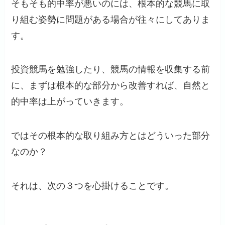
そもそも的中率が悪いのには、根本的な競馬に取
り組む姿勢に問題がある場合が往々にしてありま
す。
投資競馬を勉強したり、競馬の情報を収集する前
に、まずは根本的な部分から改善すれば、自然と
的中率は上がっていきます。
ではその根本的な取り組み方とはどういった部分
なのか？
それは、次の３つを心掛けることです。