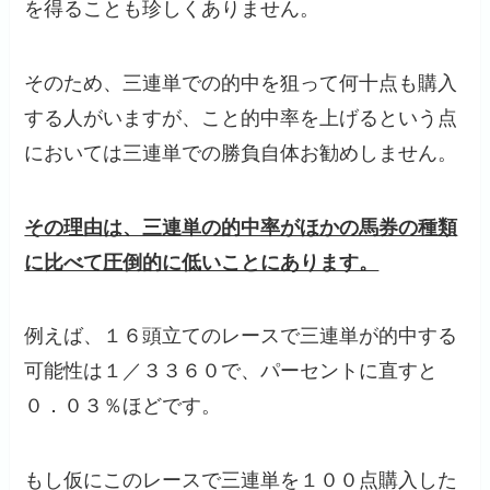
を得ることも珍しくありません。
そのため、三連単での的中を狙って何十点も購入
する人がいますが、こと的中率を上げるという点
においては三連単での勝負自体お勧めしません。
その理由は、三連単の的中率がほかの馬券の種類
に比べて圧倒的に低いことにあります。
例えば、１６頭立てのレースで三連単が的中する
可能性は１／３３６０で、パーセントに直すと
０．０３％ほどです。
もし仮にこのレースで三連単を１００点購入した