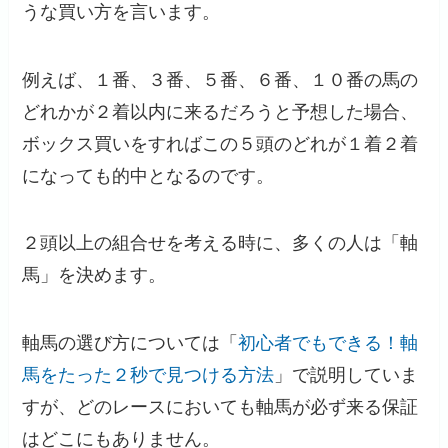
うな買い方を言います。
例えば、１番、３番、５番、６番、１０番の馬の
どれかが２着以内に来るだろうと予想した場合、
ボックス買いをすればこの５頭のどれが１着２着
になっても的中となるのです。
２頭以上の組合せを考える時に、多くの人は「軸
馬」を決めます。
軸馬の選び方については「
初心者でもできる！軸
馬をたった２秒で見つける方法
」で説明していま
すが、どのレースにおいても軸馬が必ず来る保証
はどこにもありません。