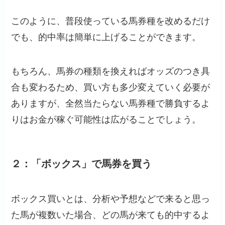
このように、普段使っている馬券種を改めるだけ
でも、的中率は簡単に上げることができます。
もちろん、馬券の種類を換えればオッズのつき具
合も変わるため、買い方も多少変えていく必要が
ありますが、全然当たらない馬券種で勝負するよ
りはお金が稼ぐ可能性は広がることでしょう。
２：「ボックス」で馬券を買う
ボックス買いとは、分析や予想などで来ると思っ
た馬が複数いた場合、どの馬が来ても的中するよ