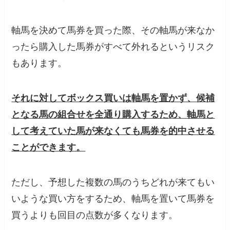
軸馬を決めて馬券を買った際、その軸馬が来なか
ったら購入した馬券がすべて外れるというリスク
もあります。
それに対してボックス買いは軸馬を置かず、候補
となる馬の組合せを全通り購入するため、軸馬と
して考えていた馬が来なくても馬券を的中させる
ことができます。
ただし、予想した複数の馬のうちどれが来てもい
いような買い方をするため、軸馬を置いて馬券を
買うよりも回目の点数が多くなります。