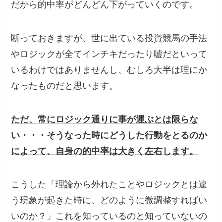
だから的中率がどんどん下がっていくのです。
断っておきますが、世に出ている投資競馬の手法
やロジックが全てインチキだったり嘘だといって
いるわけではありませんし、むしろ大半は理にか
なったものだと思います。
ただ、常にロジック通りに事が運ぶとは限らな
い・・・そうなった時にどうした行動をとるのか
によって、自身の的中率は大きく左右します。
こうした「理論から外れたことやロジックとは違
う現象が起きた時に、どのように微調整すればい
いのか？」これを知っているのと知っていないの