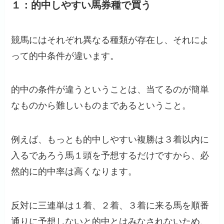
１：的中しやすい馬券種で買う
競馬にはそれぞれ異なる種類が存在し、それによ
って的中条件が違います。
的中の条件が違うということは、当てるのが簡単
なものから難しいものまであるということ。
例えば、もっとも的中しやすい複勝は３着以内に
入るであろう馬１頭を予想するだけですから、必
然的に的中率は高くなります。
反対に三連単は１着、２着、３着に来る馬を順番
通りに予想しないと的中とはみなされないため、