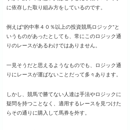
に依存した取り組み方をしているのです。
例えば“的中率４０％以上の投資競馬ロジック”と
いうものがあったとしても、常にこのロジック通
りのレースがあるわけではありません。
一見そうだと思えるようなものでも、ロジック通
りにレースが運ばないことだって多々あります。
しかし、競馬で勝てない人達は手法やロジックに
疑問を持つことなく、適用するレースを見つけた
らその通りに購入して馬券を外す。