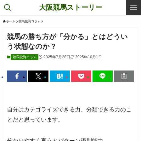
大阪競馬ストーリー
ホーム
競馬投資コラム
競馬の勝ち方が「分かる」とはどうい
う状態なのか？
2025年7月28日
2025年10月1日
競馬投資コラム
自分はカテゴライズできる力、分類できる力のこ
とだと思っています。
分かりやすく言うとパターン識別能力。