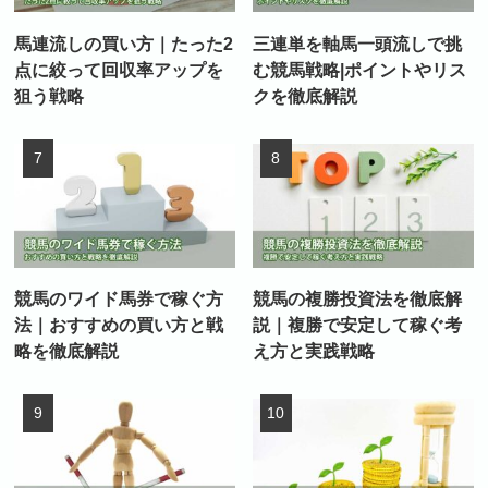
馬連流しの買い方｜たった2
三連単を軸馬一頭流しで挑
点に絞って回収率アップを
む競馬戦略|ポイントやリス
狙う戦略
クを徹底解説
競馬のワイド馬券で稼ぐ方
競馬の複勝投資法を徹底解
法｜おすすめの買い方と戦
説｜複勝で安定して稼ぐ考
略を徹底解説
え方と実践戦略