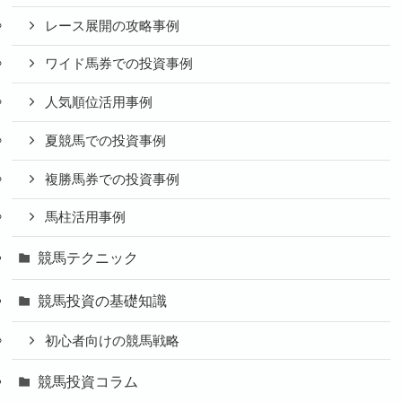
レース展開の攻略事例
ワイド馬券での投資事例
人気順位活用事例
夏競馬での投資事例
複勝馬券での投資事例
馬柱活用事例
競馬テクニック
競馬投資の基礎知識
初心者向けの競馬戦略
競馬投資コラム