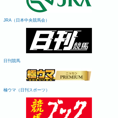
JRA（日本中央競馬会）
日刊競馬
極ウマ（日刊スポーツ）