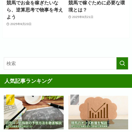
競馬でお金を稼ぎたいな
競馬で稼ぐために必要な環
ら、逆算思考で物事を考え
境とは？
よう
2025年9月21日
2025年9月23日
人気記事ランキング