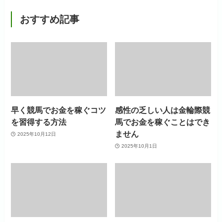
おすすめ記事
早く競馬でお金を稼ぐコツ
感性の乏しい人は金輪際競
を習得する方法
馬でお金を稼ぐことはでき
ません
2025年10月12日
2025年10月1日