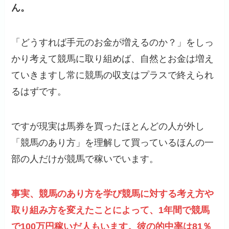
ん。
「どうすれば手元のお金が増えるのか？」をしっ
かり考えて競馬に取り組めば、自然とお金は増え
ていきますし常に競馬の収支はプラスで終えられ
るはずです。
ですが現実は馬券を買ったほとんどの人が外し
「競馬のあり方」を理解して買っているほんの一
部の人だけが競馬で稼いでいます。
事実、競馬のあり方を学び競馬に対する考え方や
取り組み方を変えたことによって、1年間で競馬
で100万円稼いだ人もいます。彼の的中率は81％