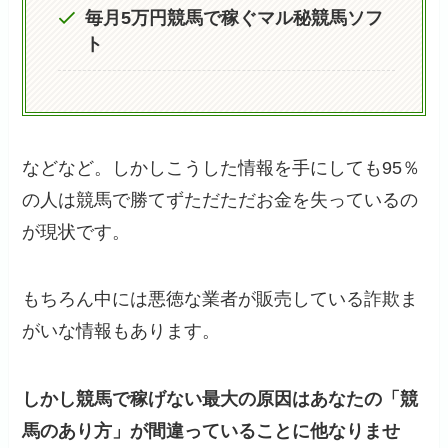
毎月5万円競馬で稼ぐマル秘競馬ソフ
ト
などなど。しかしこうした情報を手にしても95％
の人は競馬で勝てずただただお金を失っているの
が現状です。
もちろん中には悪徳な業者が販売している詐欺ま
がいな情報もあります。
しかし競馬で稼げない最大の原因はあなたの「競
馬のあり方」が間違っていることに他なりませ