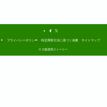
プライバシーポリシー
特定商取引法に基づく表記
サイトマップ
©
大阪競馬ストーリー.