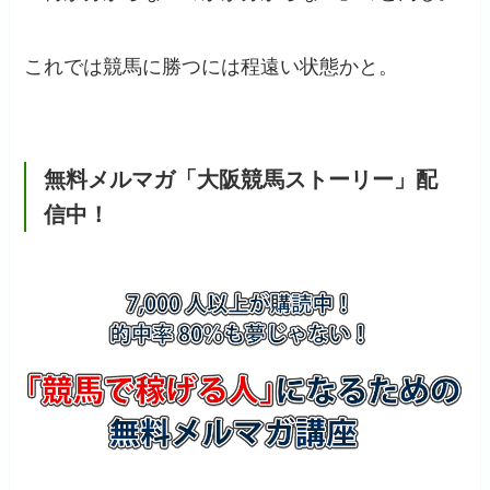
これでは競馬に勝つには程遠い状態かと。
無料メルマガ「大阪競馬ストーリー」配
信中！