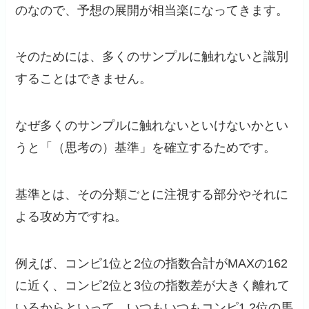
のなので、予想の展開が相当楽になってきます。
そのためには、多くのサンプルに触れないと識別
することはできません。
なぜ多くのサンプルに触れないといけないかとい
うと「（思考の）基準」を確立するためです。
基準とは、その分類ごとに注視する部分やそれに
よる攻め方ですね。
例えば、コンピ1位と2位の指数合計がMAXの162
に近く、コンピ2位と3位の指数差が大きく離れて
いるからといって、いつもいつもコンピ1,2位の馬